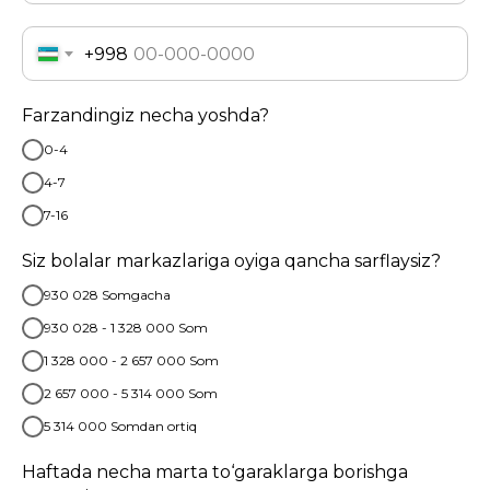
+998
Farzandingiz necha yoshda?
0-4
4-7
7-16
Robototexnikadan boshlab,
rasm chizishgacha
Siz bolalar markazlariga oyiga qancha sarflaysiz?
930 028 Somgacha
930 028 - 1 328 000 Som
1 328 000 - 2 657 000 Som
2 657 000 - 5 314 000 Som
5 314 000 Somdan ortiq
Suzishdan boshlab,
Haftada necha marta to‘garaklarga borishga