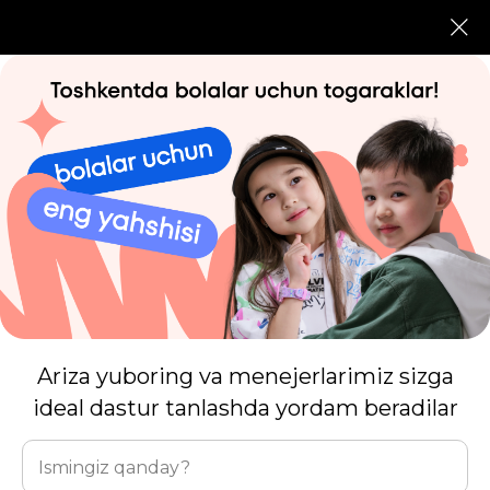
BOLALARNI RIVOJLANTIRING
VA UYGA YAQIN SEVIMLI
BO'LIMLARGA YOZILING!
Biz Toshkent shahridamiz
0 dan 16 yoshgacha
Ariza yuboring va menejerlarimiz sizga
ideal dastur tanlashda yordam beradilar