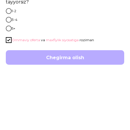
karategacha
tayyorsiz?
1-2
3-4
Ariza berish
5+
Ommaviy oferta
va
maxfiylik siyosatiga
roziman
Chegirma olish